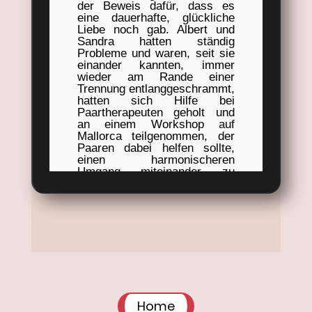
der Beweis dafür, dass es
eine dauerhafte, glückliche
Liebe noch gab. Albert und
Sandra hatten ständig
Probleme und waren, seit sie
einander kannten, immer
wieder am Rande einer
Trennung entlanggeschrammt,
hatten sich Hilfe bei
Paartherapeuten geholt und
an einem Workshop auf
Mallorca teilgenommen, der
Paaren dabei helfen sollte,
einen harmonischeren
Umgang miteinander zu
pflegen. Achtsamkeit und
gegenseitige Wertschätzung,
so hatte man ihnen dort für
viel Geld beigebracht, seien
die Stützpfeiler einer jeden
funktionierenden
Paarbeziehung. Eine Woche
nach dem Workshop hatten
sie wieder im Clinch gelegen.
»Ihr wart immer so
harmonisch«, resümierte
Home