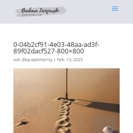
0-04b2cf91-4e03-48aa-ad3f-
89f02dacf527-800×800
von
dkqcopbmerisy
|
Feb. 13, 2025